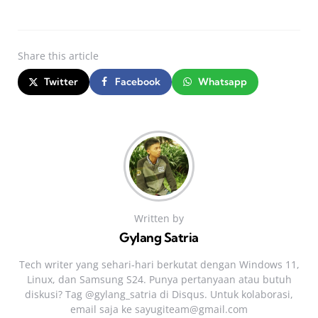
Share
this article
Twitter
Facebook
Whatsapp
Written by
Gylang Satria
Tech writer yang sehari‑hari berkutat dengan Windows 11,
Linux, dan Samsung S24. Punya pertanyaan atau butuh
diskusi? Tag @gylang_satria di Disqus. Untuk kolaborasi,
email saja ke
sayugiteam@gmail.com