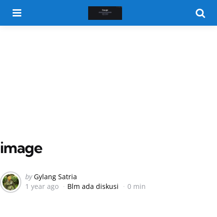
Menu
Searc
image
Posted
by
Gylang Satria
1 year ago
Blm ada diskusi
0 min
by