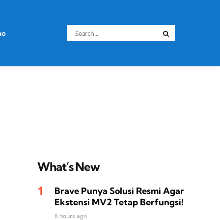
Search
no
Search
for:
What’s New
Brave Punya Solusi Resmi Agar
Ekstensi MV2 Tetap Berfungsi!
8 hours ago