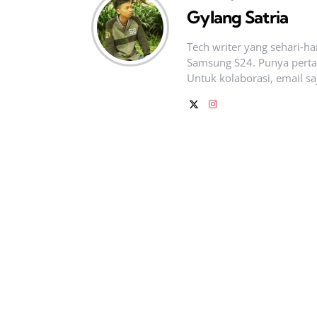
Gylang Satria
Tech writer yang sehari‑h
Samsung S24. Punya pertan
Untuk kolaborasi, email sa