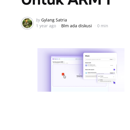
Posted
by
Gylang Satria
1 year ago
Blm ada diskusi
0 min
by