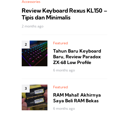
Accessories
Review Keyboard Rexus KL150 –
Tipis dan Minimalis
2 months ago
Featured
Tahun Baru Keyboard
Baru, Review Paradox
ZX‑68 Low Profile
6 months ago
Featured
RAM Mahal! Akhirnya
Saya Beli RAM Bekas
6 months ago