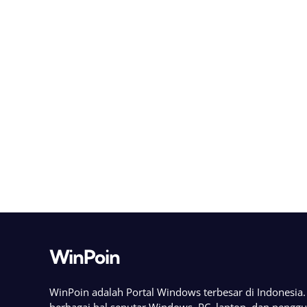
WinPoin
WinPoin adalah Portal Windows terbesar di Indonesi
berbagai hal seputar Windows, PC, laptop, dan pengg