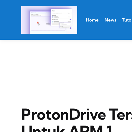
Home
News
Tutor
ProtonDrive Ter
Untuk ARM 1