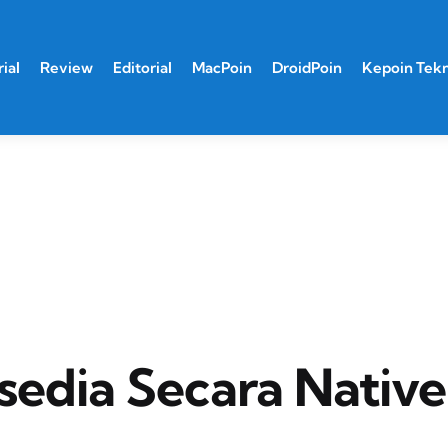
ial
Review
Editorial
MacPoin
DroidPoin
Kepoin Tek
sedia Secara Native