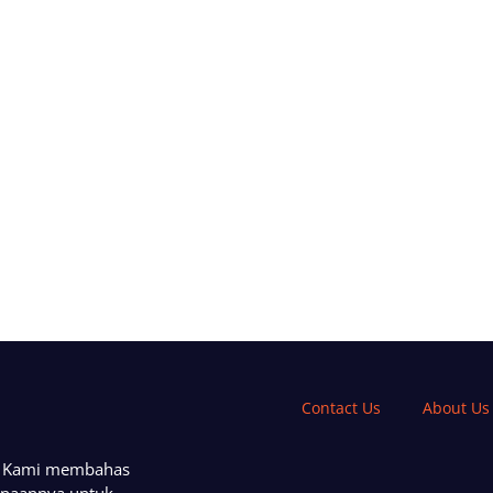
Contact Us
About Us
a. Kami membahas
unaannya untuk