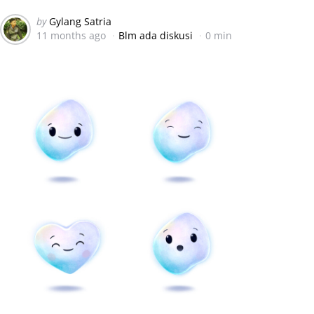
Posted
by
Gylang Satria
11 months ago
Blm ada diskusi
0 min
by