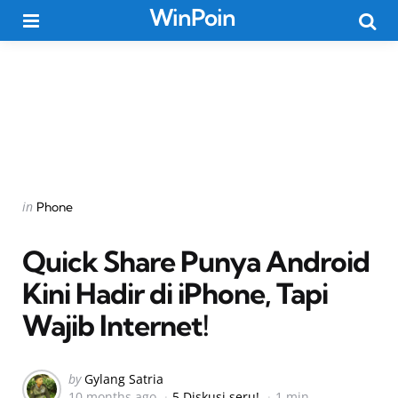
WinPoin
Menu
Searc
Categories
Posted
in
Phone
in
Quick Share Punya Android
Kini Hadir di iPhone, Tapi
Wajib Internet!
Posted
by
Gylang Satria
10 months ago
5 Diskusi seru!
1 min
by