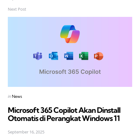
Next Post
Posted
in
News
in
Microsoft 365 Copilot Akan Dinstall
Otomatis di Perangkat Windows 11
September 16, 2025