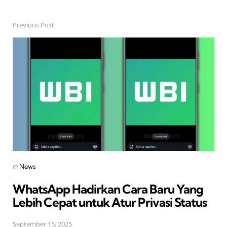
Previous Post
Post
navigation
Posted
in
News
in
WhatsApp Hadirkan Cara Baru Yang
Lebih Cepat untuk Atur Privasi Status
September 15, 2025