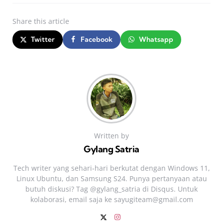
Share
this article
Twitter
Facebook
Whatsapp
Written by
Gylang Satria
Tech writer yang sehari‑hari berkutat dengan Windows 11,
Linux Ubuntu, dan Samsung S24. Punya pertanyaan atau
butuh diskusi? Tag @gylang_satria di Disqus. Untuk
kolaborasi, email saja ke
sayugiteam@gmail.com