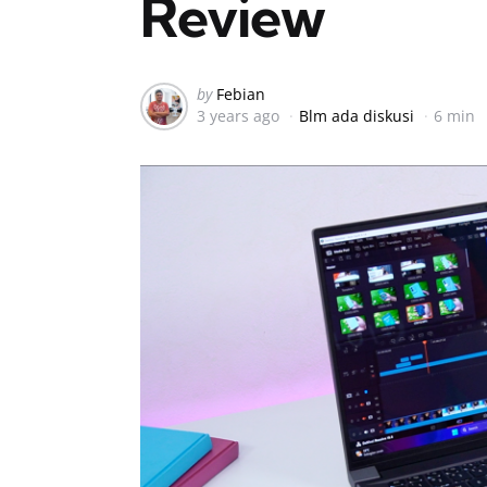
Review
Posted
by
Febian
3 years ago
Blm ada diskusi
6 min
by