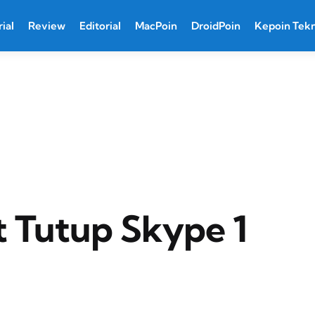
ial
Review
Editorial
MacPoin
DroidPoin
Kepoin Tek
t Tutup Skype 1