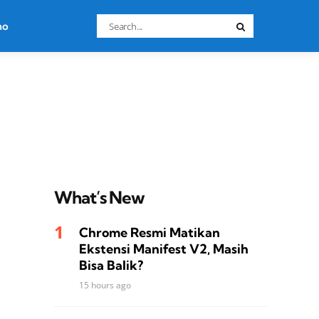
Search
no
Search
for:
What’s New
Chrome Resmi Matikan
Ekstensi Manifest V2, Masih
Bisa Balik?
15 hours ago