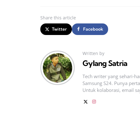
Share
this article
Twitter
Facebook
Written by
Gylang Satria
Tech writer yang sehari‑h
Samsung S24. Punya pertan
Untuk kolaborasi, email sa