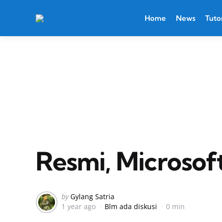
Home
News
Tutor
Resmi, Microsof
Posted
by
Gylang Satria
1 year ago
Blm ada diskusi
0 min
by