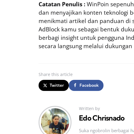
Catatan Penulis :
WinPoin sepenuhn
dan menyajikan konten teknologi be
menikmati artikel dan panduan di si
AdBlock kamu sebagai bentuk duku
berbagi insight untuk pengguna I
secara langsung melalui dukungan
Share
this article
Twitter
Facebook
Written by
Edo Chrisnado
Suka ngobrolin berbagai ha