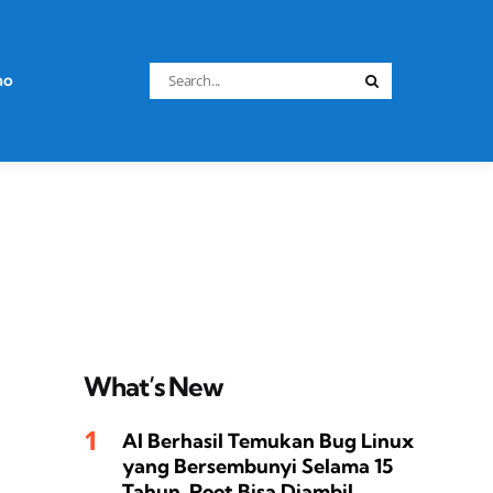
Search
no
Search
for:
What’s New
AI Berhasil Temukan Bug Linux
yang Bersembunyi Selama 15
Tahun, Root Bisa Diambil