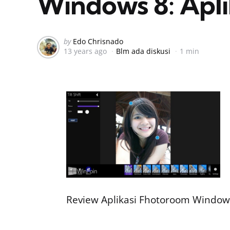
Windows 8: Apli
Posted
by
Edo Chrisnado
13 years ago
Blm ada diskusi
1 min
by
Review Aplikasi Fhotoroom Windows 