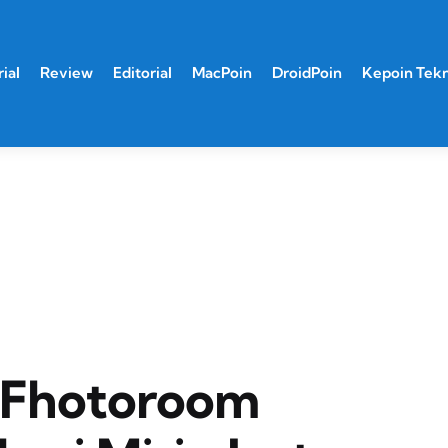
ial
Review
Editorial
MacPoin
DroidPoin
Kepoin Tek
i Fhotoroom