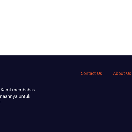
Contact Us
About Us
a. Kami membahas
unaannya untuk
!