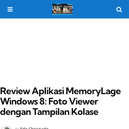
Menu
Searc
Review Aplikasi MemoryLage
Windows 8: Foto Viewer
dengan Tampilan Kolase
Posted
by
Edo Chrisnado