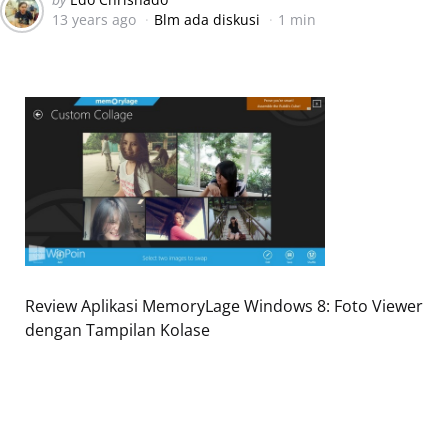
13 years ago
Blm ada diskusi
1 min
by
Review Aplikasi MemoryLage Windows 8: Foto Viewer
dengan Tampilan Kolase