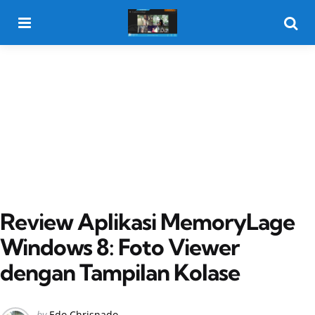
Menu
Searc
Review Aplikasi MemoryLage
Windows 8: Foto Viewer
dengan Tampilan Kolase
Posted
by
Edo Chrisnado