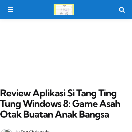
Menu
Searc
Review Aplikasi Si Tang Ting
Tung Windows 8: Game Asah
Otak Buatan Anak Bangsa
Posted
by
Edo Chrisnado