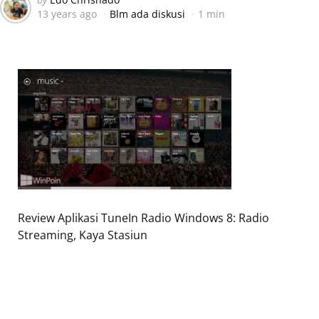
13 years ago
Blm ada diskusi
1 min
by
Review Aplikasi TuneIn Radio Windows 8: Radio
Streaming, Kaya Stasiun