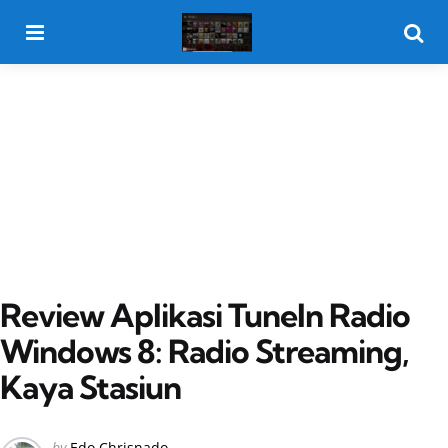
Menu
Searc
Review Aplikasi TuneIn Radio
Windows 8: Radio Streaming,
Kaya Stasiun
Posted
by
Edo Chrisnado