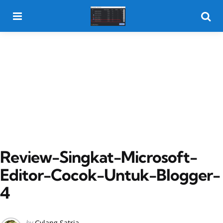
Menu
Searc
Review-Singkat-Microsoft-
Editor-Cocok-Untuk-Blogger-
4
Posted
by
Gylang Satria