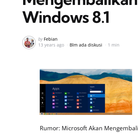
Windows 8.1
Posted
by
Febian
13 years ago
Blm ada diskusi
1 min
by
Rumor: Microsoft Akan Mengembali