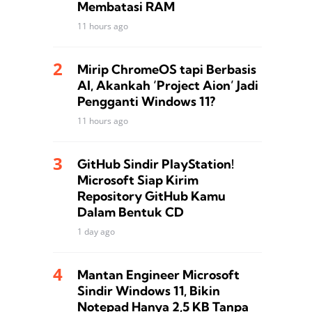
Membatasi RAM
11 hours ago
Mirip ChromeOS tapi Berbasis
AI, Akankah ‘Project Aion’ Jadi
Pengganti Windows 11?
11 hours ago
GitHub Sindir PlayStation!
Microsoft Siap Kirim
Repository GitHub Kamu
Dalam Bentuk CD
1 day ago
Mantan Engineer Microsoft
Sindir Windows 11, Bikin
Notepad Hanya 2,5 KB Tanpa