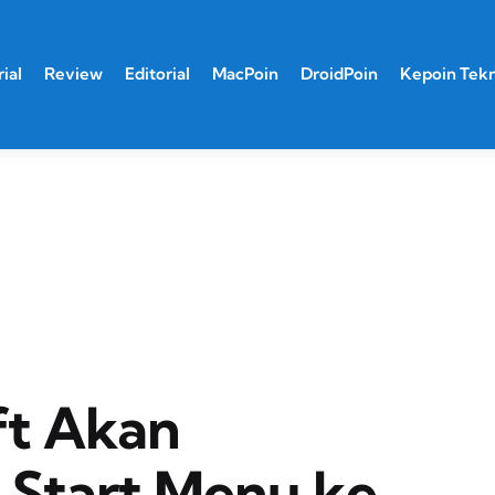
ial
Review
Editorial
MacPoin
DroidPoin
Kepoin Tek
ft Akan
Start Menu ke