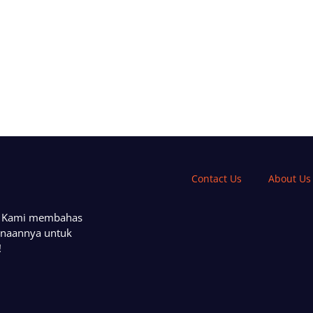
Contact Us
About Us
a. Kami membahas
unaannya untuk
!