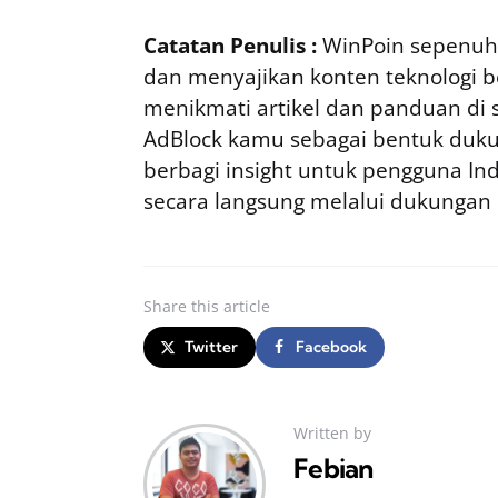
Catatan Penulis :
WinPoin sepenuhn
dan menyajikan konten teknologi be
menikmati artikel dan panduan di si
AdBlock kamu sebagai bentuk duku
berbagi insight untuk pengguna I
secara langsung melalui dukungan
Share
this article
Twitter
Facebook
Written by
Febian