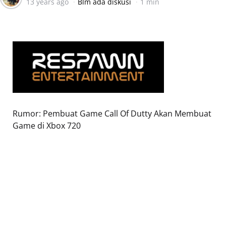
13 years ago
Blm ada diskusi
1 min
by
Rumor: Pembuat Game Call Of Dutty Akan Membuat
Game di Xbox 720