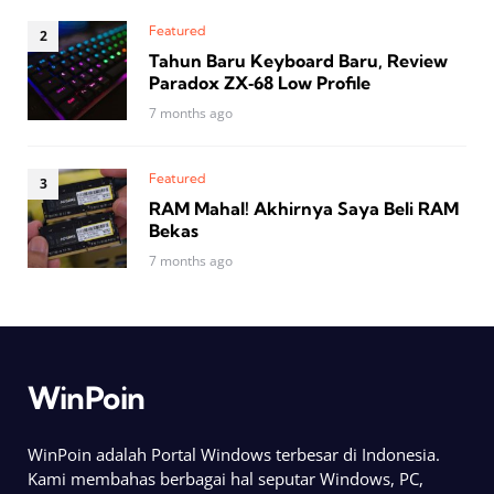
Featured
Tahun Baru Keyboard Baru, Review
Paradox ZX‑68 Low Profile
7 months ago
Featured
RAM Mahal! Akhirnya Saya Beli RAM
Bekas
7 months ago
WinPoin
WinPoin adalah Portal Windows terbesar di Indonesia.
Kami membahas berbagai hal seputar Windows, PC,