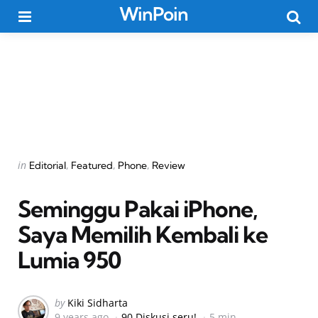
WinPoin
Menu
Searc
Categories
Posted
in
Editorial
Featured
Phone
Review
in
Seminggu Pakai iPhone,
Saya Memilih Kembali ke
Lumia 950
Posted
by
Kiki Sidharta
9 years ago
90 Diskusi seru!
5 min
by