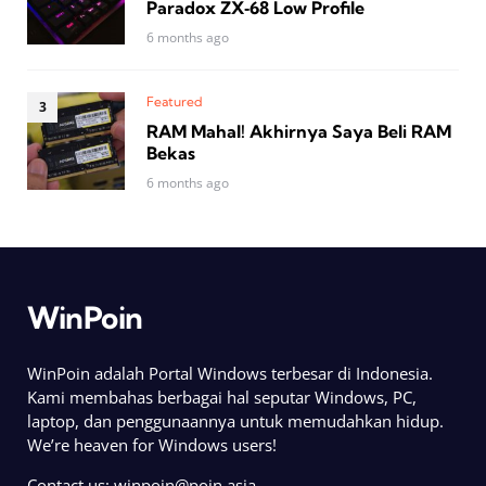
Paradox ZX‑68 Low Profile
6 months ago
Featured
RAM Mahal! Akhirnya Saya Beli RAM
Bekas
6 months ago
WinPoin
WinPoin adalah Portal Windows terbesar di Indonesia.
Kami membahas berbagai hal seputar Windows, PC,
laptop, dan penggunaannya untuk memudahkan hidup.
We’re heaven for Windows users!
Contact us:
winpoin@poin.asia