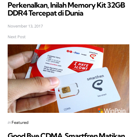
Perkenalkan, Inilah Memory Kit 32GB
DDR4 Tercepat di Dunia
November 13, 2017
Next Post
Posted
in
Featured
in
Good Bye CDMA  Smartfren Matikan