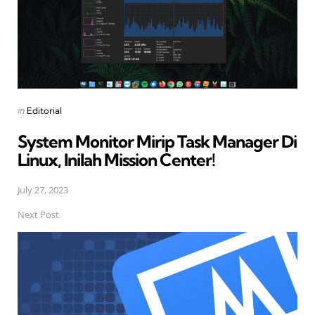
Posted
in
Editorial
in
System Monitor Mirip Task Manager Di
Linux, Inilah Mission Center!
July 27, 2023
Next Post