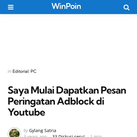
WinPoin
Menu
Searc
Categories
Posted
in
Editorial
PC
in
Saya Mulai Dapatkan Pesan
Peringatan Adblock di
Youtube
Posted
by
Gylang Satria
3 years ago
33 Diskusi seru!
1 min
by