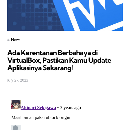
Posted
in
News
in
Ada Kerentanan Berbahaya di
VirtualBox, Pastikan Kamu Update
Aplikasinya Sekarang!
July 27, 2023