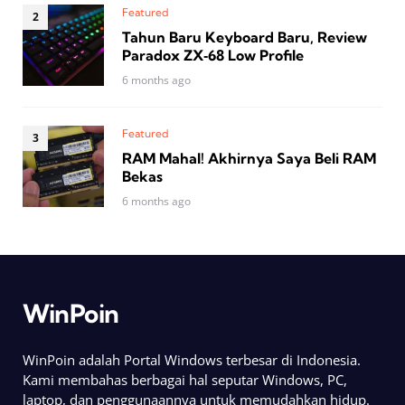
Featured
Tahun Baru Keyboard Baru, Review
Paradox ZX‑68 Low Profile
6 months ago
Featured
RAM Mahal! Akhirnya Saya Beli RAM
Bekas
6 months ago
WinPoin
WinPoin adalah Portal Windows terbesar di Indonesia.
Kami membahas berbagai hal seputar Windows, PC,
laptop, dan penggunaannya untuk memudahkan hidup.