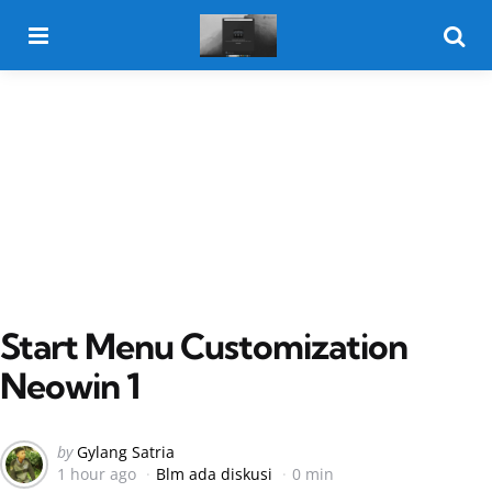
Menu
Searc
Start Menu Customization
Neowin 1
Posted
by
Gylang Satria
1 hour ago
Blm ada diskusi
0 min
by