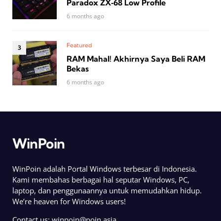
Paradox ZX‑68 Low Profile
6 months ago
Featured
RAM Mahal! Akhirnya Saya Beli RAM
Bekas
6 months ago
WinPoin
WinPoin adalah Portal Windows terbesar di Indonesia.
Kami membahas berbagai hal seputar Windows, PC,
laptop, dan penggunaannya untuk memudahkan hidup.
We’re heaven for Windows users!
Contact us:
winpoin@poin.asia