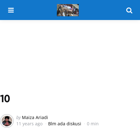
Menu
Searc
10
Posted
by
Maiza Ariadi
11 years ago
Blm ada diskusi
0 min
by