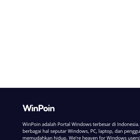
WinPoin
WinPoin adalah Portal Windows terbesar di Indonesi
berbagai hal seputar Windows, PC, laptop, dan pengg
memudahkan hidup. We’re heaven for Windows users