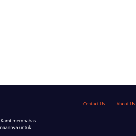
Contact Us
About Us
a. Kami membahas
unaannya untuk
!