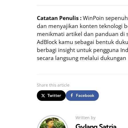
Catatan Penulis :
WinPoin sepenuhn
dan menyajikan konten teknologi be
menikmati artikel dan panduan di si
AdBlock kamu sebagai bentuk duku
berbagi insight untuk pengguna I
secara langsung melalui dukungan
Share
this article
Twitter
Facebook
Written by
Gylang Satria