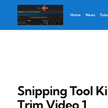
Home
News
Tutor
Snipping Tool K
Trim Video 1