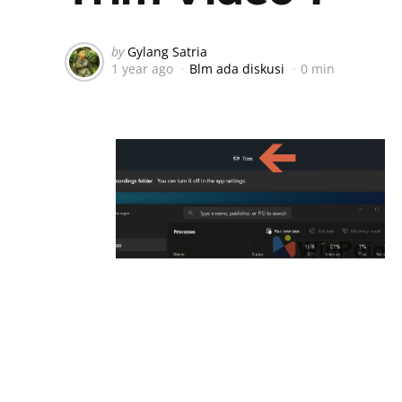
Posted
by
Gylang Satria
1 year ago
Blm ada diskusi
0 min
by