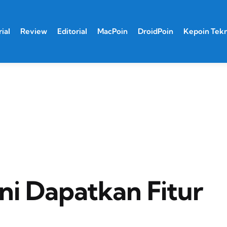
ial
Review
Editorial
MacPoin
DroidPoin
Kepoin Tek
ini Dapatkan Fitur