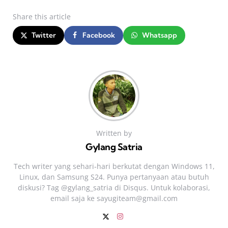
Share
this article
Twitter
Facebook
Whatsapp
Written by
Gylang Satria
Tech writer yang sehari‑hari berkutat dengan Windows 11,
Linux, dan Samsung S24. Punya pertanyaan atau butuh
diskusi? Tag @gylang_satria di Disqus. Untuk kolaborasi,
email saja ke
sayugiteam@gmail.com