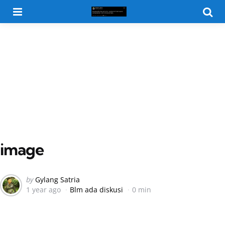
Menu
Searc
image
Posted
by
Gylang Satria
1 year ago
Blm ada diskusi
0 min
by