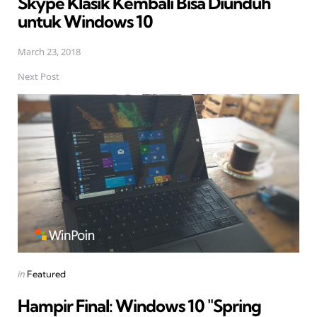
Skype Klasik Kembali Bisa Diunduh
untuk Windows 10
March 23, 2018
Next Post
Posted
in
Featured
in
Hampir Final: Windows 10 "Spring