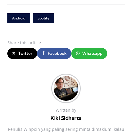
Android
Spotify
Share
this article
Twitter
Facebook
Whatsapp
Written by
Kiki Sidharta
Penulis Winpoin yang paling sering minta dimaklumi kalau