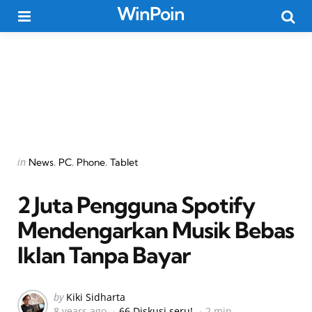
WinPoin
Menu
Searc
Categories
Posted
in
News
PC
Phone
Tablet
in
2 Juta Pengguna Spotify
Mendengarkan Musik Bebas
Iklan Tanpa Bayar
Posted
by
Kiki Sidharta
8 years ago
66 Diskusi seru!
2 min
by