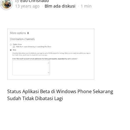
Posted
by
Edo Chrisnado
13 years ago
Blm ada diskusi
1 min
by
Status Aplikasi Beta di Windows Phone Sekarang
Sudah Tidak Dibatasi Lagi