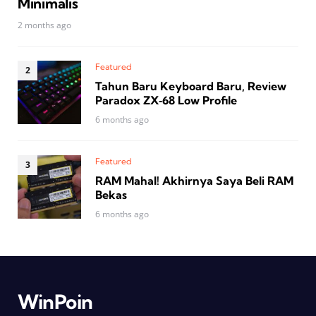
Minimalis
2 months ago
Featured
Tahun Baru Keyboard Baru, Review
Paradox ZX‑68 Low Profile
6 months ago
Featured
RAM Mahal! Akhirnya Saya Beli RAM
Bekas
6 months ago
WinPoin