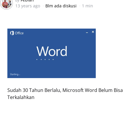
13 years ago
Blm ada diskusi
1 min
by
Sudah 30 Tahun Berlalu, Microsoft Word Belum Bisa
Terkalahkan