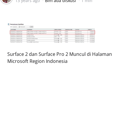
13 years ago
Blm ada diskusi
1 min
by
Surface 2 dan Surface Pro 2 Muncul di Halaman
Microsoft Region Indonesia