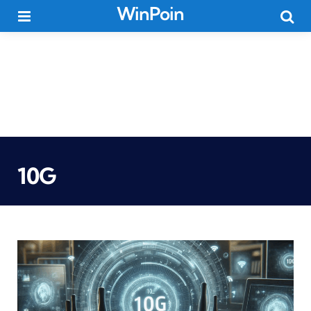
WinPoin
Menu
Searc
10G