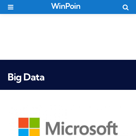
WinPoin
Menu
Searc
Big Data