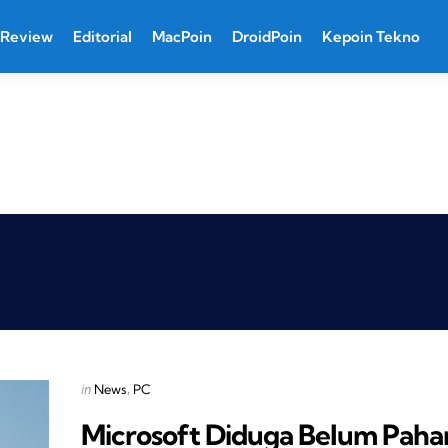
Review
Editorial
MacPoin
DroidPoin
Kepoin Tekno
Categories
Posted
in
News
PC
in
Microsoft Diduga Belum Pah