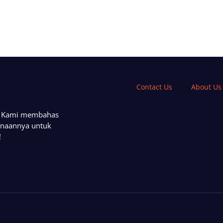
Contact Us
About Us
a. Kami membahas
unaannya untuk
!