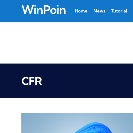
WinPoin
Home
News
Tutorial
CFR