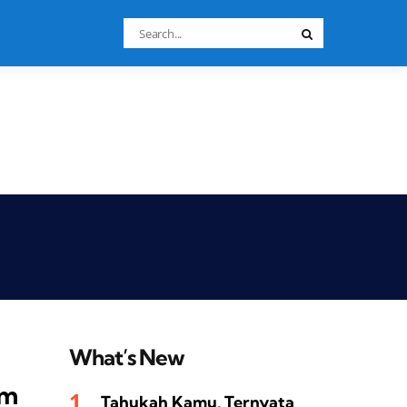
Search
Search
for:
What’s New
am
Tahukah Kamu, Ternyata