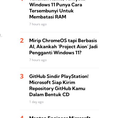
Windows 11 Punya Cara
Tersembunyi Untuk
Membatasi RAM
7 hours ago
1,
Mirip ChromeOS tapi Berbasis
AI, Akankah ‘Project Aion’ Jadi
Pengganti Windows 11?
7 hours ago
GitHub Sindir PlayStation!
Microsoft Siap Kirim
Repository GitHub Kamu
Dalam Bentuk CD
1 day ago