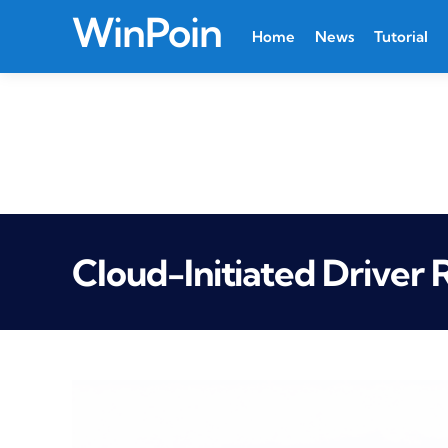
WinPoin
Home
News
Tutorial
Cloud-Initiated Driver