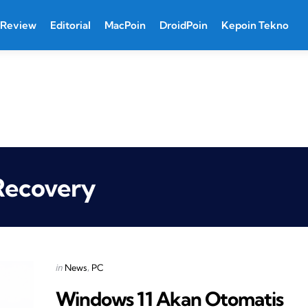
Review
Editorial
MacPoin
DroidPoin
Kepoin Tekno
 Recovery
Categories
Posted
in
News
PC
in
Windows 11 Akan Otomatis