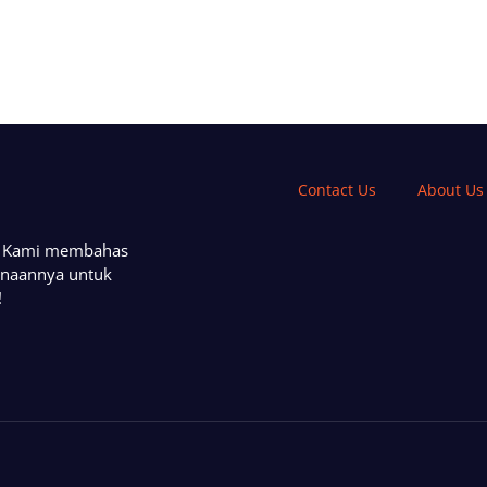
Contact Us
About Us
a. Kami membahas
unaannya untuk
!