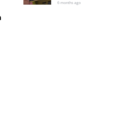
6 months ago
a