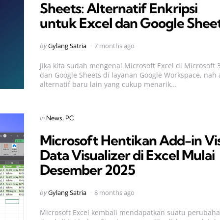
Sheets: Alternatif Enkripsi
untuk Excel dan Google Shee
Posted
by
Gylang Satria
7 months ago
by
Jika kita sudah mengenal Microsoft Excel di Microsoft 
dan Google Sheets di layanan Google Workspace, nah
alternatif baru lain yang cukup menarik...
Categories
Posted
in
News
PC
in
Microsoft Hentikan Add-in Vi
Data Visualizer di Excel Mulai
Desember 2025
Posted
by
Gylang Satria
8 months ago
by
Microsoft Excel kembali mendapatkan suatu perubah