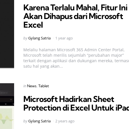
Karena Terlalu Mahal, Fitur Ini
Akan Dihapus dari Microsoft
Excel
Posted
by
Gylang Satria
1 year ago
by
Melaliu halaman Microsoft 365 Admin Center Portal,
Microsoft telah merilis sejumlah “perubahan major”
terkait dengan aplikasi dan dukungan mereka, termas
satu hal yang akan...
Categories
Posted
in
News
Tablet
in
Microsoft Hadirkan Sheet
Protection di Excel Untuk iPa
Posted
by
Gylang Satria
2 years ago
by