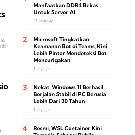
Manfaatkan DDR4 Bekas
Untuk Server AI
ts
21 hours ago
Microsoft Tingkatkan
365
Keamanan Bot di Teams, Kini
 ada
Lebih Pintar Mendeteksi Bot
Mencurigakan
1 day ago
sio
Nekat! Windows 11 Berhasil
Berjalan Stabil di PC Berusia
Lebih Dari 20 Tahun
1 day ago
Resmi, WSL Container Kini
an