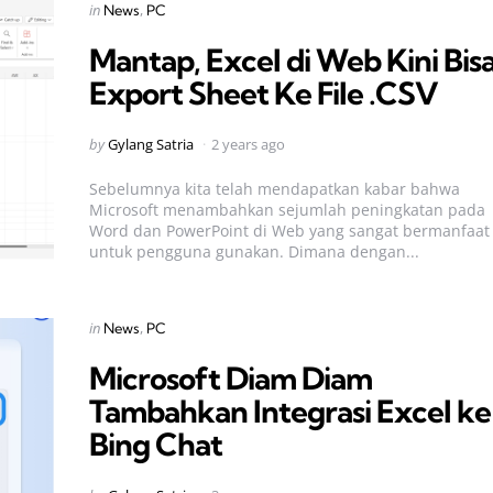
Categories
Posted
in
News
PC
in
Mantap, Excel di Web Kini Bis
Export Sheet Ke File .CSV
Posted
by
Gylang Satria
2 years ago
by
Sebelumnya kita telah mendapatkan kabar bahwa
Microsoft menambahkan sejumlah peningkatan pada
Word dan PowerPoint di Web yang sangat bermanfaat
untuk pengguna gunakan. Dimana dengan...
Categories
Posted
in
News
PC
in
Microsoft Diam Diam
Tambahkan Integrasi Excel ke
Bing Chat