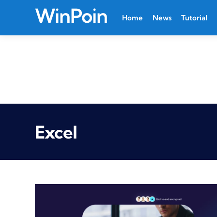
WinPoin
Home
News
Tutorial
Excel