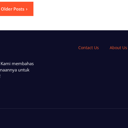
Older Posts
Contact Us
About Us
a. Kami membahas
unaannya untuk
!