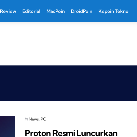
Review
Editorial
MacPoin
DroidPoin
Kepoin Tekno
Categories
Posted
in
News
PC
in
Proton Resmi Luncurkan