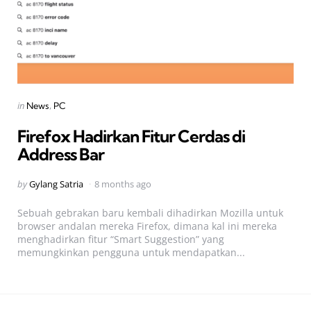
Categories
Posted
in
News
PC
in
Firefox Hadirkan Fitur Cerdas di
Address Bar
Posted
by
Gylang Satria
8 months ago
by
Sebuah gebrakan baru kembali dihadirkan Mozilla untuk
browser andalan mereka Firefox, dimana kal ini mereka
menghadirkan fitur “Smart Suggestion” yang
memungkinkan pengguna untuk mendapatkan...