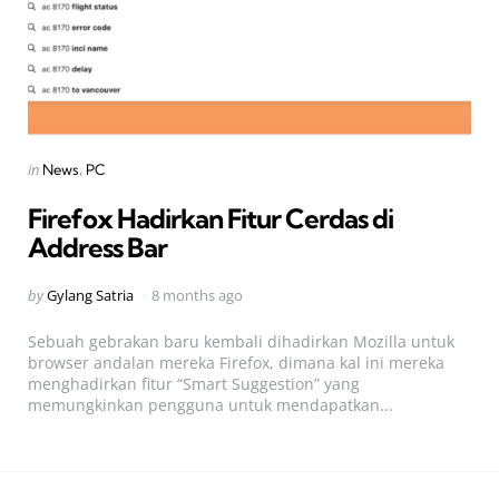
Categories
Posted
in
News
PC
in
Firefox Hadirkan Fitur Cerdas di
Address Bar
Posted
by
Gylang Satria
8 months ago
by
Sebuah gebrakan baru kembali dihadirkan Mozilla untuk
browser andalan mereka Firefox, dimana kal ini mereka
menghadirkan fitur “Smart Suggestion” yang
memungkinkan pengguna untuk mendapatkan...