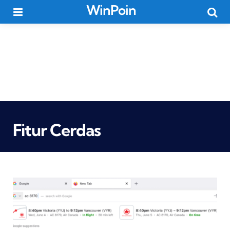
WinPoin
Menu
Searc
Fitur Cerdas