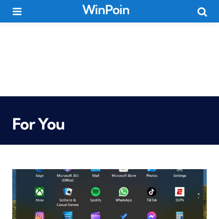
WinPoin
Menu
Searc
For You