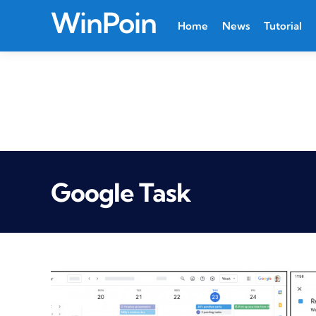
WinPoin
Home
News
Tutorial
Google Task