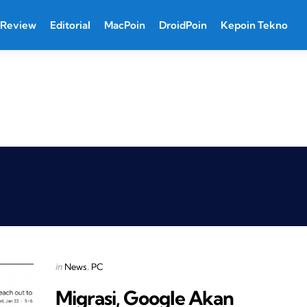
Review
Editorial
MacPoin
DroidPoin
Kepoin Tekno
Categories
Posted
in
News
PC
in
Migrasi, Google Akan