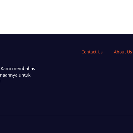
Contact Us
About Us
a. Kami membahas
unaannya untuk
!