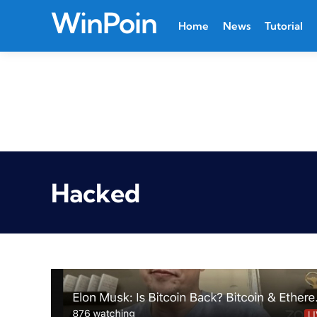
WinPoin
Home
News
Tutorial
Hacked