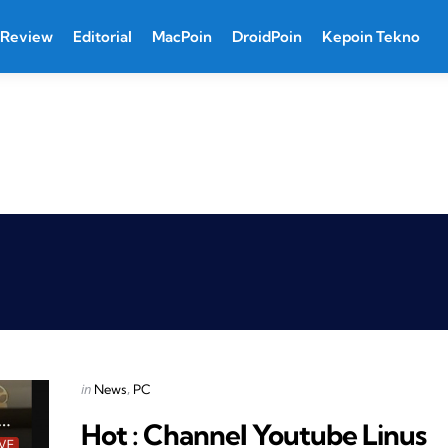
Review
Editorial
MacPoin
DroidPoin
Kepoin Tekno
Categories
Posted
in
News
PC
in
Hot : Channel Youtube Linus