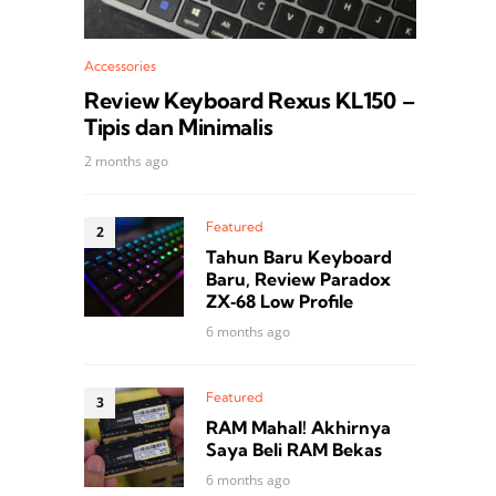
Accessories
Review Keyboard Rexus KL150 –
Tipis dan Minimalis
2 months ago
Featured
Tahun Baru Keyboard
Baru, Review Paradox
ZX‑68 Low Profile
6 months ago
Featured
RAM Mahal! Akhirnya
Saya Beli RAM Bekas
6 months ago