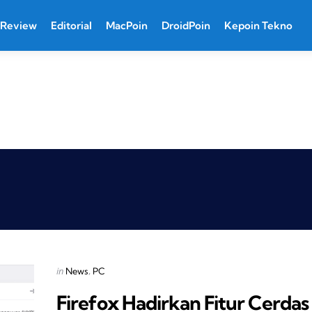
Review
Editorial
MacPoin
DroidPoin
Kepoin Tekno
Categories
Posted
in
News
PC
in
Firefox Hadirkan Fitur Cerdas 