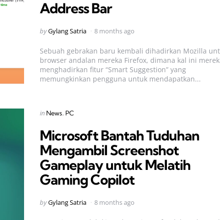
Address Bar
Posted
by
Gylang Satria
8 months ago
by
Sebuah gebrakan baru kembali dihadirkan Mozilla un
browser andalan mereka Firefox, dimana kal ini merek
menghadirkan fitur “Smart Suggestion” yang
memungkinkan pengguna untuk mendapatkan...
Categories
Posted
in
News
PC
in
Microsoft Bantah Tuduhan
Mengambil Screenshot
Gameplay untuk Melatih
Gaming Copilot
Posted
by
Gylang Satria
8 months ago
by