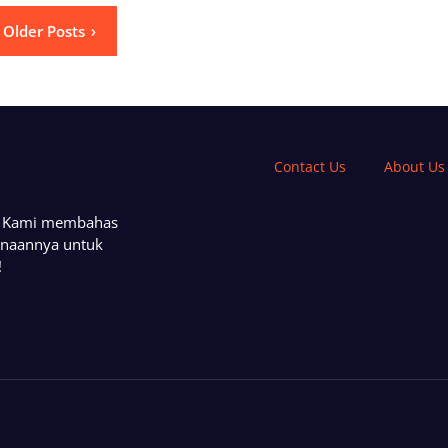
Older Posts
Contact Us
About Us
a. Kami membahas
unaannya untuk
!