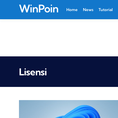
WinPoin
Home
News
Tutorial
Lisensi