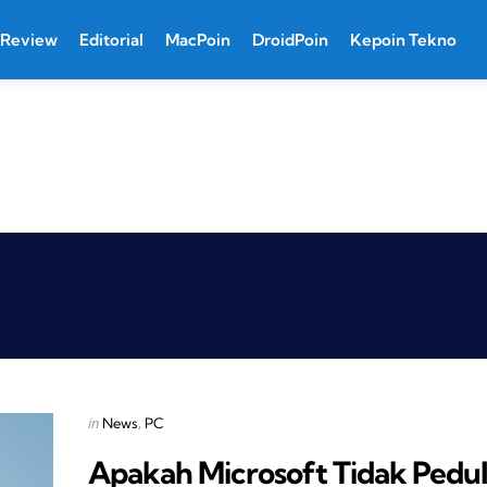
Review
Editorial
MacPoin
DroidPoin
Kepoin Tekno
Categories
Posted
in
News
PC
in
Apakah Microsoft Tidak Pedul