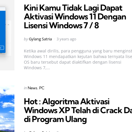
Kini Kamu Tidak Lagi Dapat
Aktivasi Windows 11 Dengan
Lisensi Windows 7 / 8
Posted
by
Gylang Satria
3 years ago
by
Ketika awal dirilis, para pengguna yang baru menginst
Windows 11 mendapatkan kejutan bahwa ternyata lise
OS baru tersebut dapat diaktifkan dengan lisensi
Windows 7,...
Categories
Posted
in
News
PC
in
Hot : Algoritma Aktivasi
Windows XP Telah di Crack D
di Program Ulang