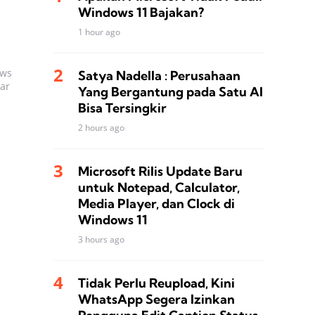
Windows 11 Bajakan?
1 hour ago
ows
Satya Nadella : Perusahaan
ar
Yang Bergantung pada Satu AI
Bisa Tersingkir
2 hours ago
Microsoft Rilis Update Baru
untuk Notepad, Calculator,
Media Player, dan Clock di
Windows 11
3 hours ago
Tidak Perlu Reupload, Kini
WhatsApp Segera Izinkan