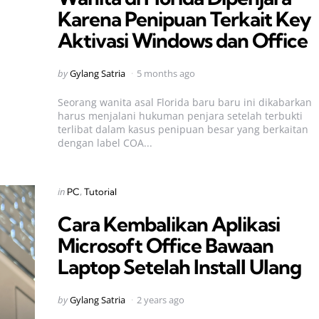
Karena Penipuan Terkait Key
Aktivasi Windows dan Office
Posted
by
Gylang Satria
5 months ago
by
Seorang wanita asal Florida baru baru ini dikabarkan
harus menjalani hukuman penjara setelah terbukti
terlibat dalam kasus penipuan besar yang berkaitan
dengan label COA...
Categories
Posted
in
PC
Tutorial
in
Cara Kembalikan Aplikasi
Microsoft Office Bawaan
Laptop Setelah Install Ulang
Posted
by
Gylang Satria
2 years ago
by