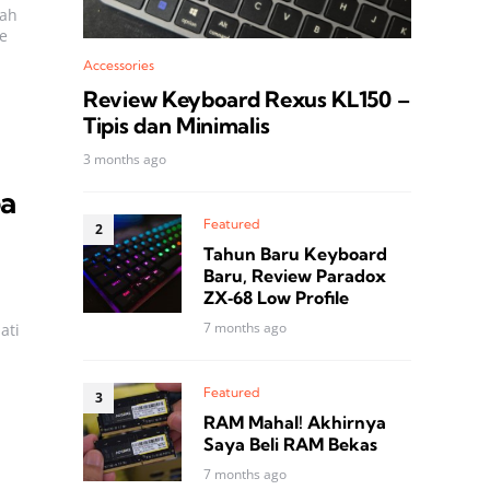
lah
e
Accessories
Review Keyboard Rexus KL150 –
Tipis dan Minimalis
3 months ago
ba
Featured
Tahun Baru Keyboard
Baru, Review Paradox
ZX‑68 Low Profile
7 months ago
ati
Featured
RAM Mahal! Akhirnya
Saya Beli RAM Bekas
7 months ago