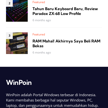
Featured
Tahun Baru Keyboard Baru, Review
Paradox ZX‑68 Low Profile
6 months ago
Featured
RAM Mahal! Akhirnya Saya Beli RAM
Bekas
6 months ago
WinPoin
WinPoin adalah Portal Windows terbesar di Indonesia.
Kami membahas berbagai hal seputar Windows, PC,
laptop, dan penggunaannya untuk memudahkan hidup.