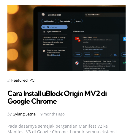
Categories
Posted
in
Featured
PC
in
Cara Install uBlock Origin MV2 di
Google Chrome
Posted
by
Gylang Satria
9 months ago
by
Pada dasarnya semejak pergantian Manifest V2 ke
Manifest V3 di Google Chrome, hampir semua ekstensi