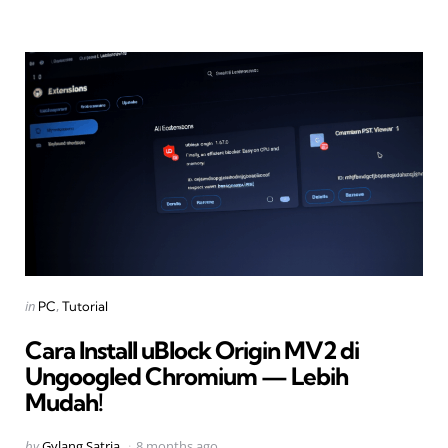
Categories
Posted
in
PC
Tutorial
in
Cara Install uBlock Origin MV2 di
Ungoogled Chromium — Lebih
Mudah!
Posted
by
Gylang Satria
8 months ago