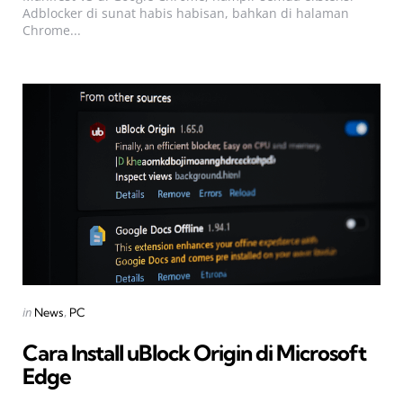
Adblocker di sunat habis habisan, bahkan di halaman
Chrome...
Categories
Posted
in
News
PC
in
Cara Install uBlock Origin di Microsoft
Edge