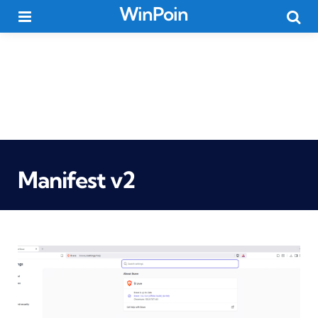
WinPoin
Menu
Searc
Manifest v2