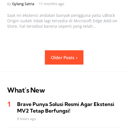
Posted
by
Gylang Satria
11 months ago
by
Saat ini ekstensi andalan banyak pengguna yaitu uBlock
Origin sudah tidak lagi tersedia di Microsoft Edge Add-on
Store, hal tersebut karena seperti yang telah...
Posts
Older Posts
pagination
What’s New
Brave Punya Solusi Resmi Agar Ekstensi
MV2 Tetap Berfungsi!
8 hours ago