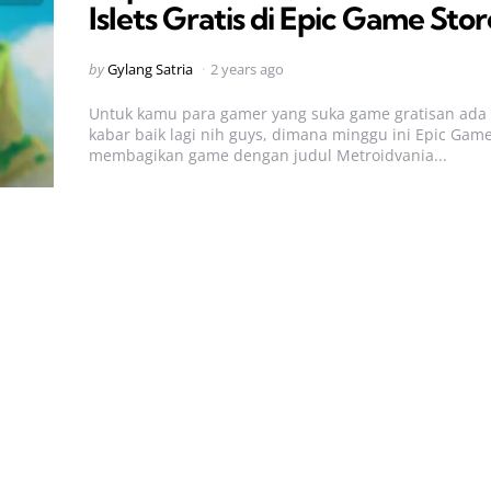
Islets Gratis di Epic Game Stor
Posted
by
Gylang Satria
2 years ago
by
Untuk kamu para gamer yang suka game gratisan ada
kabar baik lagi nih guys, dimana minggu ini Epic Gam
membagikan game dengan judul Metroidvania...