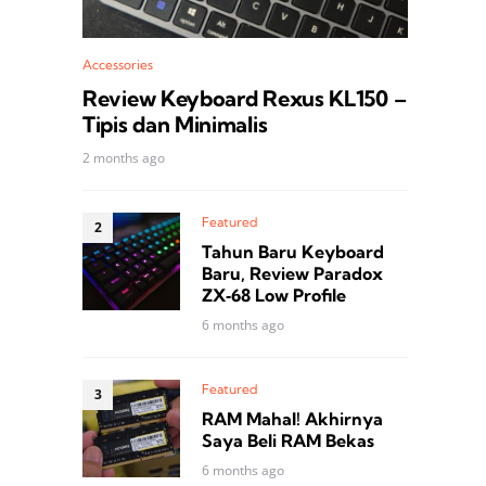
Accessories
Review Keyboard Rexus KL150 –
Tipis dan Minimalis
2 months ago
Featured
Tahun Baru Keyboard
Baru, Review Paradox
ZX‑68 Low Profile
6 months ago
Featured
RAM Mahal! Akhirnya
Saya Beli RAM Bekas
6 months ago