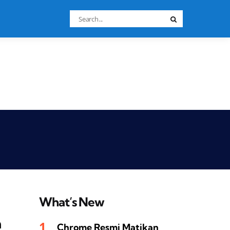
Search
Search
for:
What’s New
a
Chrome Resmi Matikan