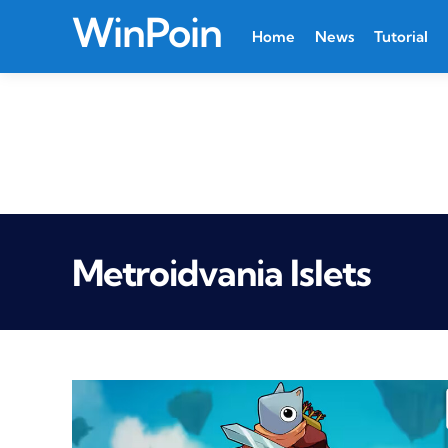
WinPoin
Home
News
Tutorial
Metroidvania Islets