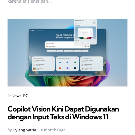
karena efisiensi dan...
Categories
Posted
in
News
PC
in
Copilot Vision Kini Dapat Digunakan
dengan Input Teks di Windows 11
Posted
by
Gylang Satria
8 months ago