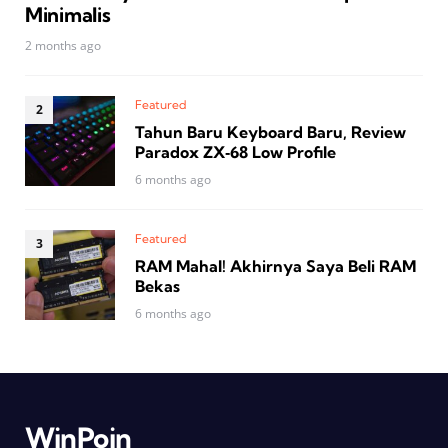
Minimalis
2 months ago
Featured
Tahun Baru Keyboard Baru, Review
Paradox ZX‑68 Low Profile
6 months ago
Featured
RAM Mahal! Akhirnya Saya Beli RAM
Bekas
6 months ago
WinPoin