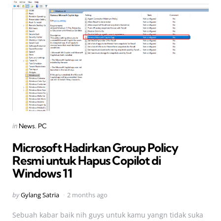
Categories
Posted
in
News
PC
in
Microsoft Hadirkan Group Policy
Resmi untuk Hapus Copilot di
Windows 11
Posted
by
Gylang Satria
2 months ago
by
Sebuah kabar baik nih guys untuk kamu yangn tidak suka