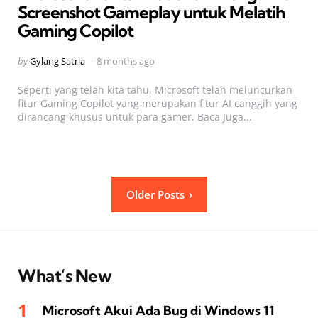
Screenshot Gameplay untuk Melatih
Gaming Copilot
Posted
by
Gylang Satria
8 months ago
by
Seperti yang telah kita tahu, Microsoft telah meluncurkan
fitur Gaming Copilot yang merupakan fitur AI canggih yang
dirancang khusus untuk para gamer. Baca Juga...
Posts
Older Posts
pagination
What’s New
Microsoft Akui Ada Bug di Windows 11