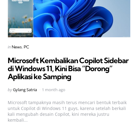
Categories
Posted
in
News
PC
in
Microsoft Kembalikan Copilot Sidebar
di Windows 11, Kini Bisa “Dorong”
Aplikasi ke Samping
Posted
by
Gylang Satria
1 month ago
by
Microsoft tampaknya masih terus mencari bentuk terbaik
untuk Copilot di Windows 11 guys, karena setelah berkali
kali mengubah desain Copilot, kini mereka justru
kembali...