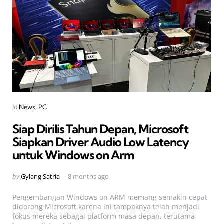
Categories
Posted
in
News
PC
in
Siap Dirilis Tahun Depan, Microsoft
Siapkan Driver Audio Low Latency
untuk Windows on Arm
Posted
by
Gylang Satria
8 months ago
by
Pengembangan Windows on ARM memang semakin cepat
didorong Microsoft karena ini tampaknya telah menjadi
fokus mereka sebagai platform masa depan, terutama