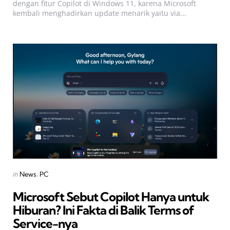
dengan fitur Copilot di Windows 11, karena Microsoft
kembali menghadirkan update menarik yaitu via...
Categories
Posted
in
News
PC
in
Microsoft Sebut Copilot Hanya untuk
Hiburan? Ini Fakta di Balik Terms of
Service-nya