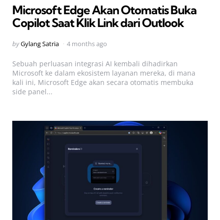
Microsoft Edge Akan Otomatis Buka
Copilot Saat Klik Link dari Outlook
Posted
by
Gylang Satria
4 months ago
by
Sebuah perluasan integrasi AI kembali dihadirkan
Microsoft ke dalam ekosistem layanan mereka, di mana
kali ini, Microsoft Edge akan secara otomatis membuka
side panel...