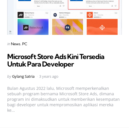
Categories
Posted
in
News
PC
in
Microsoft Store Ads Kini Tersedia
Untuk Para Developer
Posted
by
Gylang Satria
3 years ago
by
Bulan Agustus 2022 lalu, Microsoft memperkenalkan
sebuah program bernama Microsoft Store Ads, dimana
program ini dimaksudkan untuk memberikan kesempatan
bagi developer untuk mempromosikan aplikasi mereka
ke...