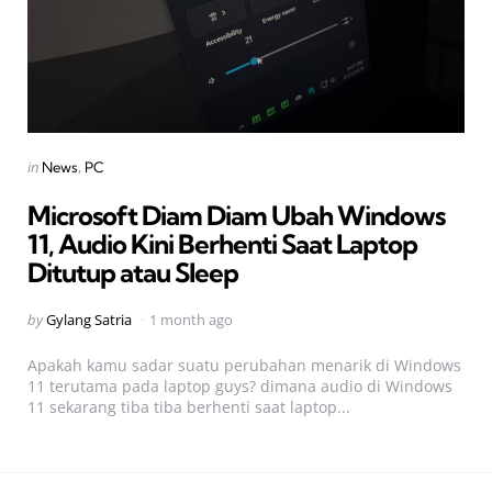
Categories
Posted
in
News
PC
in
Microsoft Diam Diam Ubah Windows
11, Audio Kini Berhenti Saat Laptop
Ditutup atau Sleep
Posted
by
Gylang Satria
1 month ago
by
Apakah kamu sadar suatu perubahan menarik di Windows
11 terutama pada laptop guys? dimana audio di Windows
11 sekarang tiba tiba berhenti saat laptop...