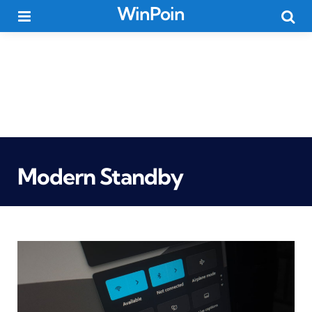
WinPoin
Menu
Searc
Modern Standby