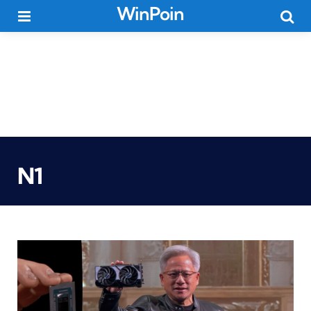
WinPoin
Menu
Searc
N1