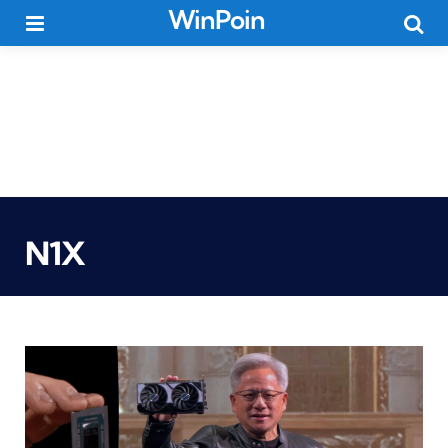
WinPoin
Menu
Searc
N1X