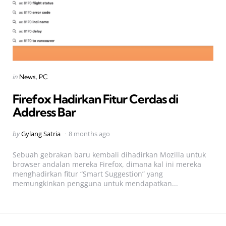
Categories
Posted
in
News
PC
in
Firefox Hadirkan Fitur Cerdas di
Address Bar
Posted
by
Gylang Satria
8 months ago
by
Sebuah gebrakan baru kembali dihadirkan Mozilla untuk
browser andalan mereka Firefox, dimana kal ini mereka
menghadirkan fitur “Smart Suggestion” yang
memungkinkan pengguna untuk mendapatkan...