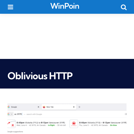
WinPoin
Menu
Searc
Oblivious HTTP