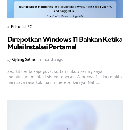
Categories
Posted
in
Editorial
PC
in
Direpotkan Windows 11 Bahkan Ketika
Mulai Instalasi Pertama!
Posted
by
Gylang Satria
9 months ago
by
Sedikit cerita saja guys, sudah cukup sering saya
melakukan instalasi sistem operasi Windows 11 dan makin
hari saya rasa kok makin merepotkan ya. Nah...