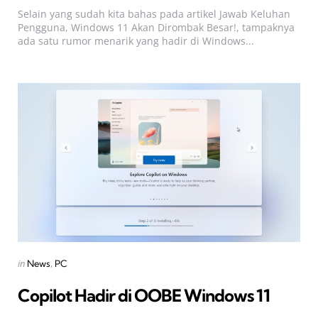
Selain yang sudah kita bahas pada artikel Jawab Keluhan
Pengguna, Windows 11 Akan Dirombak Besar!, tampaknya
ada satu rumor menarik yang hadir di Windows...
Categories
Posted
in
News
PC
in
Copilot Hadir di OOBE Windows 11