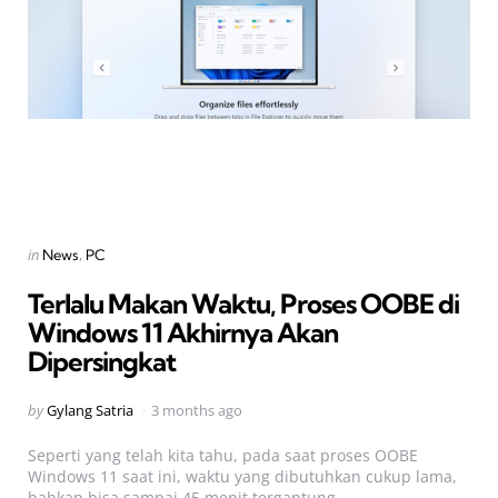
Categories
Posted
in
News
PC
in
Terlalu Makan Waktu, Proses OOBE di
Windows 11 Akhirnya Akan
Dipersingkat
Posted
by
Gylang Satria
3 months ago
by
Seperti yang telah kita tahu, pada saat proses OOBE
Windows 11 saat ini, waktu yang dibutuhkan cukup lama,
bahkan bisa sampai 45 menit tergantung...