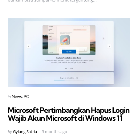
Categories
Posted
in
News
PC
in
Microsoft Pertimbangkan Hapus Login
Wajib Akun Microsoft di Windows 11
Posted
by
Gylang Satria
3 months ago
by