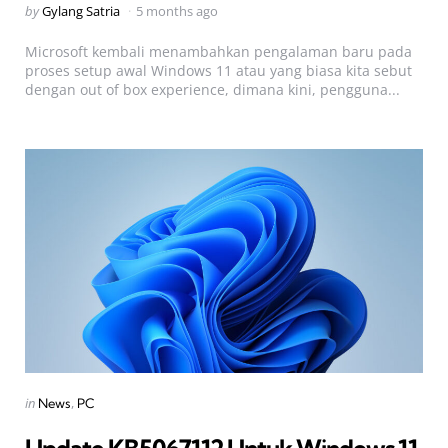
Posted
by
Gylang Satria
5 months ago
by
Microsoft kembali menambahkan pengalaman baru pada
proses setup awal Windows 11 atau yang biasa kita sebut
dengan out of box experience, dimana kini, pengguna...
Categories
Posted
in
News
PC
in
Update KB5067112 Untuk Windows 11