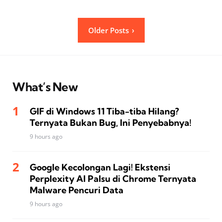
Posts
Older Posts
pagination
What’s New
GIF di Windows 11 Tiba-tiba Hilang?
Ternyata Bukan Bug, Ini Penyebabnya!
9 hours ago
Google Kecolongan Lagi! Ekstensi
Perplexity AI Palsu di Chrome Ternyata
Malware Pencuri Data
9 hours ago