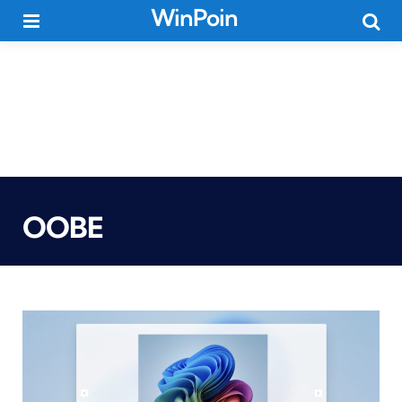
WinPoin
Menu
Searc
OOBE