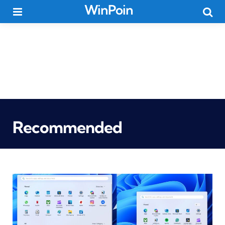
WinPoin
Menu
Searc
Recommended