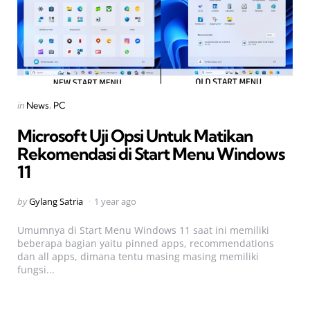
Categories
Posted
in
News
PC
in
Microsoft Uji Opsi Untuk Matikan
Rekomendasi di Start Menu Windows
11
Posted
by
Gylang Satria
1 year ago
by
Umumnya di Start Menu Windows 11 saat ini memiliki
beberapa bagian yaitu pinned apps, recommendations
dan all apps, dimana tentu masing masing memiliki
fungsi...