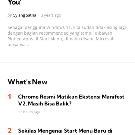
You’
Posted
by
Gylang Satria
3 years ago
by
Sebagai pengguna Windows 11, kita sudah tidak asing lagi
dengan bagian recommended yang tampil dibawah
Pinned Apps di Start Menu, dimana disana Microsoft
biasanya...
What’s New
Chrome Resmi Matikan Ekstensi Manifest
V2, Masih Bisa Balik?
13 hours ago
Sekilas Mengenai Start Menu Baru di