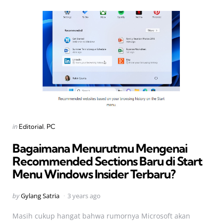
Categories
Posted
in
Editorial
PC
in
Bagaimana Menurutmu Mengenai
Recommended Sections Baru di Start
Menu Windows Insider Terbaru?
Posted
by
Gylang Satria
3 years ago
by
Masih cukup hangat bahwa rumornya Microsoft akan