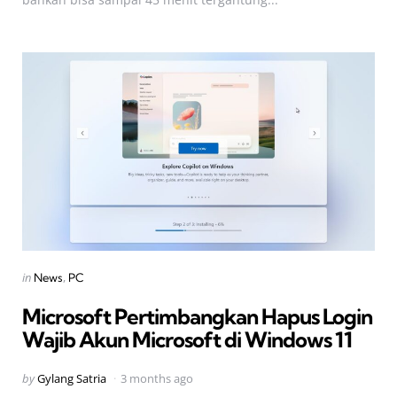
Categories
Posted
in
News
PC
in
Microsoft Pertimbangkan Hapus Login
Wajib Akun Microsoft di Windows 11
Posted
by
Gylang Satria
3 months ago
by