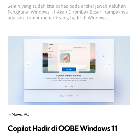
Selain yang sudah kita bahas pada artikel Jawab Keluhan
Pengguna, Windows 11 Akan Dirombak Besar!, tampaknya
ada satu rumor menarik yang hadir di Windows...
Categories
Posted
in
News
PC
in
Copilot Hadir di OOBE Windows 11