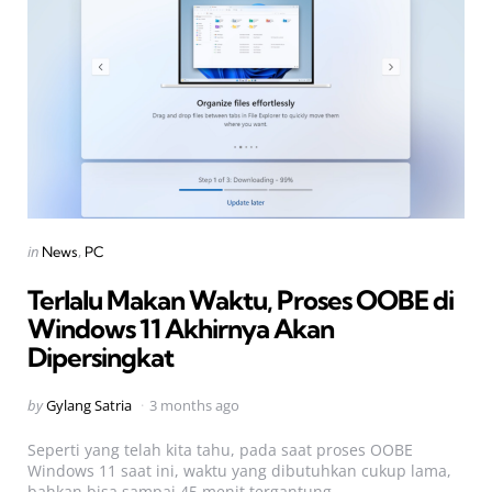
Categories
Posted
in
News
PC
in
Terlalu Makan Waktu, Proses OOBE di
Windows 11 Akhirnya Akan
Dipersingkat
Posted
by
Gylang Satria
3 months ago
by
Seperti yang telah kita tahu, pada saat proses OOBE
Windows 11 saat ini, waktu yang dibutuhkan cukup lama,
bahkan bisa sampai 45 menit tergantung...