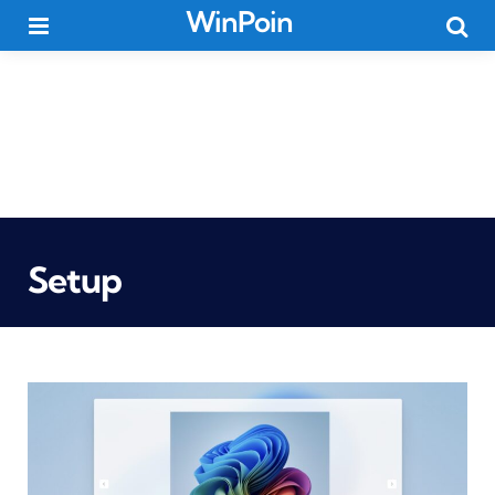
WinPoin
Menu
Searc
Setup