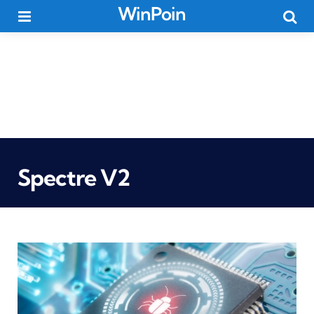
WinPoin
Menu
Searc
Spectre V2