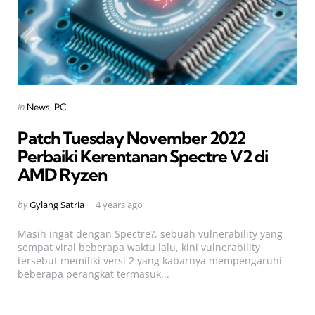
Categories
Posted
in
News
PC
in
Patch Tuesday November 2022
Perbaiki Kerentanan Spectre V2 di
AMD Ryzen
Posted
by
Gylang Satria
4 years ago
by
Masih ingat dengan Spectre?, sebuah vulnerability yang
sempat viral beberapa waktu lalu, kini vulnerability
tersebut memiliki versi 2 yang kabarnya mempengaruhi
beberapa perangkat termasuk...