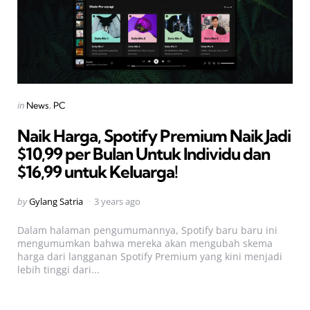
Categories
Posted
in
News
PC
in
Naik Harga, Spotify Premium Naik Jadi
$10,99 per Bulan Untuk Individu dan
$16,99 untuk Keluarga!
Posted
by
Gylang Satria
3 years ago
by
Dalam halaman pengumumannya, Spotify baru baru ini
mengumumkan bahwa mereka akan mengubah skema
harga dari langganan Spotify Premium yang kini menjadi
lebih tinggi dari...