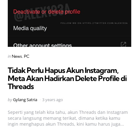
Categories
Posted
in
News
PC
in
Tidak Perlu Hapus Akun Instagram,
Meta Akan Hadirkan Delete Profile di
Threads
Posted
by
Gylang Satria
3 years ago
by
Seperti yang telah kita tahu, akun Threads dan Instagram
secara langsung memang terikat, dimana ketika kamu
ingin menghapus akun Threads, kini kamu harus juga...