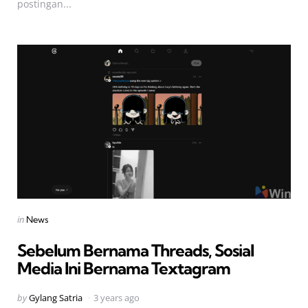
postingan...
Categories
Posted
in
News
in
Sebelum Bernama Threads, Sosial
Media Ini Bernama Textagram
Posted
by
Gylang Satria
3 years ago