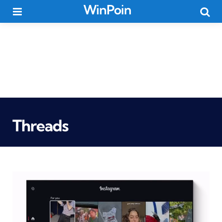
WinPoin
Menu
Searc
Threads