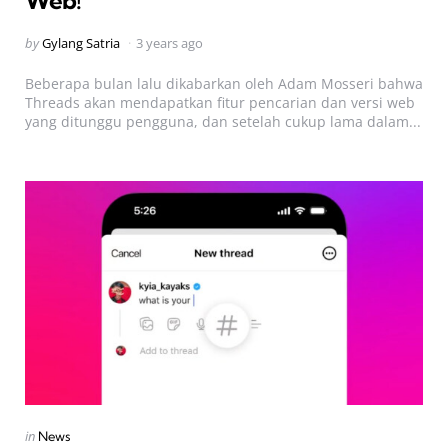
Posted
by
Gylang Satria
3 years ago
by
Beberapa bulan lalu dikabarkan oleh Adam Mosseri bahwa
Threads akan mendapatkan fitur pencarian dan versi web
yang ditunggu pengguna, dan setelah cukup lama dalam...
Categories
Posted
in
News