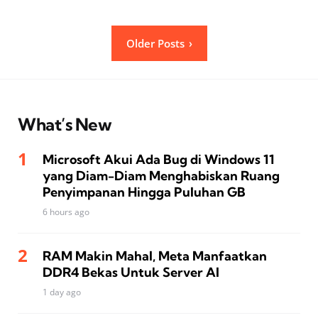
Posts
Older Posts
pagination
What’s New
Microsoft Akui Ada Bug di Windows 11
yang Diam-Diam Menghabiskan Ruang
Penyimpanan Hingga Puluhan GB
6 hours ago
RAM Makin Mahal, Meta Manfaatkan
DDR4 Bekas Untuk Server AI
1 day ago